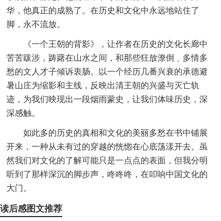
华，他真正的成熟了。在历史和文化中永远地站住了
脚，永不流放。
《一个王朝的背影》，让作者在历史的文化长廊中
苦苦跋涉，踌躇在山水之间，和那些狂放潦倒﹑多情多
愁的文人才子倾诉衷肠。以一个经历几番兴衰的承德避
暑山庄为缩影和主线，反映出清王朝的兴盛与灭亡轨
迹，为我们映现出一段烟雨蒙史，让我们体味历史，深
深感触。
如此多的历史的真相和文化的美丽多愁在书中铺展
开来，一种从未有过的穿越的恍惚在心底荡漾开去。虽
然我们对文化的了解可能只是一点点的表面，但我分明
听到了那样深沉的脚步声，咚咚咚，在叩响中国文化的
大门。
读后感图文推荐