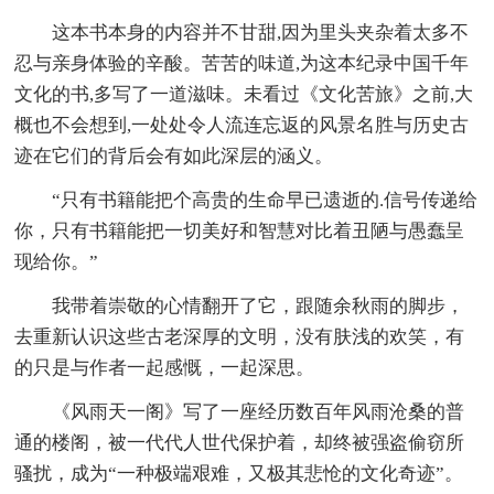
这本书本身的内容并不甘甜,因为里头夹杂着太多不
忍与亲身体验的辛酸。苦苦的味道,为这本纪录中国千年
文化的书,多写了一道滋味。未看过《文化苦旅》之前,大
概也不会想到,一处处令人流连忘返的风景名胜与历史古
迹在它们的背后会有如此深层的涵义。
“只有书籍能把个高贵的生命早已遗逝的.信号传递给
你，只有书籍能把一切美好和智慧对比着丑陋与愚蠢呈
现给你。”
我带着崇敬的心情翻开了它，跟随余秋雨的脚步，
去重新认识这些古老深厚的文明，没有肤浅的欢笑，有
的只是与作者一起感慨，一起深思。
《风雨天一阁》写了一座经历数百年风雨沧桑的普
通的楼阁，被一代代人世代保护着，却终被强盗偷窃所
骚扰，成为“一种极端艰难，又极其悲怆的文化奇迹”。