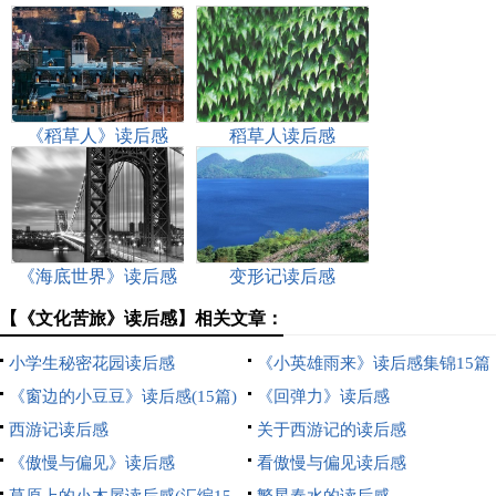
《稻草人》读后感
稻草人读后感
《海底世界》读后感
变形记读后感
【《文化苦旅》读后感】相关文章：
小学生秘密花园读后感
《小英雄雨来》读后感集锦15篇
《窗边的小豆豆》读后感(15篇)
《回弹力》读后感
西游记读后感
关于西游记的读后感
《傲慢与偏见》读后感
看傲慢与偏见读后感
草原上的小木屋读后感(汇编15
繁星春水的读后感