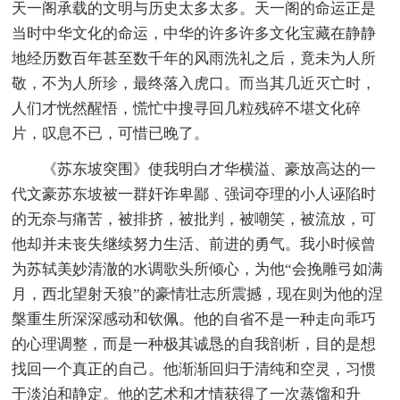
天一阁承载的文明与历史太多太多。天一阁的命运正是
当时中华文化的命运，中华的许多许多文化宝藏在静静
地经历数百年甚至数千年的风雨洗礼之后，竟未为人所
敬，不为人所珍，最终落入虎口。而当其几近灭亡时，
人们才恍然醒悟，慌忙中搜寻回几粒残碎不堪文化碎
片，叹息不已，可惜已晚了。
《苏东坡突围》使我明白才华横溢、豪放高达的一
代文豪苏东坡被一群奸诈卑鄙﹑强词夺理的小人诬陷时
的无奈与痛苦，被排挤，被批判，被嘲笑，被流放，可
他却并未丧失继续努力生活、前进的勇气。我小时候曾
为苏轼美妙清澈的水调歌头所倾心，为他“会挽雕弓如满
月，西北望射天狼”的豪情壮志所震撼，现在则为他的涅
槃重生所深深感动和钦佩。他的自省不是一种走向乖巧
的心理调整，而是一种极其诚恳的自我剖析，目的是想
找回一个真正的自己。他渐渐回归于清纯和空灵，习惯
于淡泊和静定。他的艺术和才情获得了一次蒸馏和升