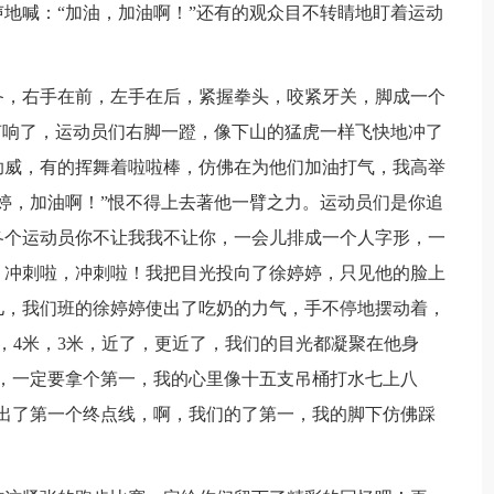
地喊：“加油，加油啊！”还有的观众目不转睛地盯着运动
备，右手在前，左手在后，紧握拳头，咬紧牙关，脚成一个
声响了，运动员们右脚一蹬，像下山的猛虎一样飞快地冲了
助威，有的挥舞着啦啦棒，仿佛在为他们加油打气，我高举
婷，加油啊！”恨不得上去著他一臂之力。运动员们是你追
各个运动员你不让我我不让你，一会儿排成一个人字形，一
，冲刺啦，冲刺啦！我把目光投向了徐婷婷，只见他的脸上
儿，我们班的徐婷婷使出了吃奶的力气，手不停地摆动着，
，4米，3米，近了，更近了，我们的目光都凝聚在他身
，一定要拿个第一，我的心里像十五支吊桶打水七上八
出了第一个终点线，啊，我们的了第一，我的脚下仿佛踩