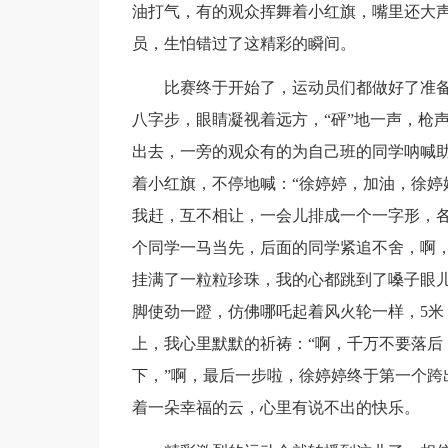
油打气，有的观众挥舞着小红旗，嘴里还大声
员，生怕错过了这精彩的瞬间。
比赛终于开始了，运动员们都做好了准
八字步，眼睛凝视着远方，“砰”地一声，枪
出去，一旁的观众有的为自己班的同学呐喊
着小红旗，不停地喊：“徐婷婷，加油，徐婷
我赶，互不相让，一会儿排成一个一字形，
个同学一马当先，后面的同学紧追不舍，啊
挂满了一粒粒珍珠，我的心都跳到了嗓子眼
脚使劲一蹬，仿佛哪吒起着风火轮一样，5米
上，我心里默默的祈祷：“啊，千万不要落后
下，”啊，最后一步啦，徐婷婷终于第一个跨
着一朵幸福的云，心里有说不出的快乐。