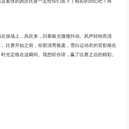
信这紧张的跑步比赛一定给你们留下了精彩的回忆吧！再
洒在操场上，风吹来，闪着银光微微抖动。风声轻响而清
月。比赛开始之前，你那清秀脸庞，雪白运动衣的背影烙在
，时光定格在这瞬间。我想听你讲，赢了比赛之后的精彩。