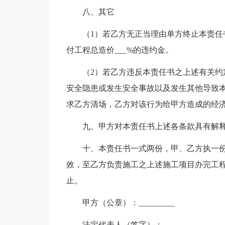
八、其它
（1）若乙方无正当理由单方终止本责
付工程总造价___%的违约金。
（2）若乙方违反本责任书之上述有关
安全隐患或发生安全事故以及发生其他导致
求乙方清场，乙方对该行为给甲方造成的经
九、甲方对本责任书上述各条款具有解
十、本责任书一式两份，甲、乙方执一
效，至乙方负责施工之上述施工项目办完工
止。
甲方（公章）：_________
法定代表人（签字）：_________