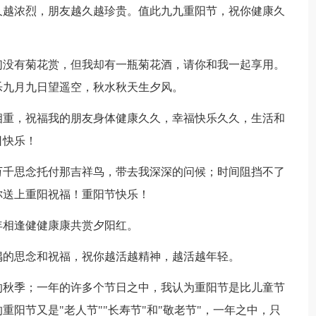
久越浓烈，朋友越久越珍贵。值此九九重阳节，祝你健康久
们没有菊花赏，但我却有一瓶菊花酒，请你和我一起享用。
乐九月九日望遥空，秋水秋天生夕风。
相重，祝福我的朋友身体健康久久，幸福快乐久久，生活和
日快乐！
万千思念托付那吉祥鸟，带去我深深的问候；时间阻挡不了
你送上重阳祝福！重阳节快乐！
年相逢健健康康共赏夕阳红。
偶的思念和祝福，祝你越活越精神，越活越年轻。
的秋季；一年的许多个节日之中，我认为重阳节是比儿童节
阳节又是"老人节""长寿节"和"敬老节"，一年之中，只