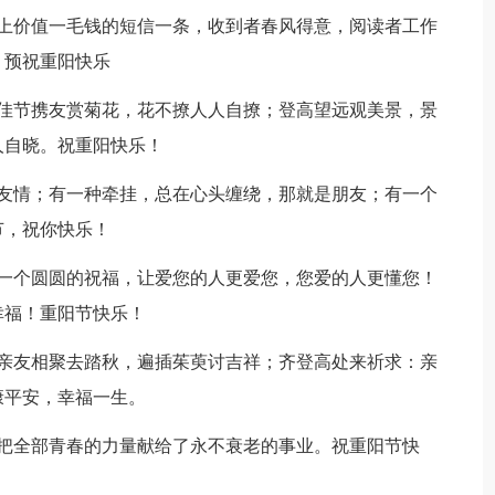
送上价值一毛钱的短信一条，收到者春风得意，阅读者工作
，预祝重阳快乐
。佳节携友赏菊花，花不撩人人自撩；登高望远观美景，景
人自晓。祝重阳快乐！
是友情；有一种牵挂，总在心头缠绕，那就是朋友；有一个
节，祝你快乐！
您一个圆圆的祝福，让爱您的人更爱您，您爱的人更懂您！
幸福！重阳节快乐！
；亲友相聚去踏秋，遍插茱萸讨吉祥；齐登高处来祈求：亲
康平安，幸福一生。
已把全部青春的力量献给了永不衰老的事业。祝重阳节快