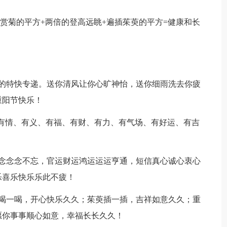
0；赏菊的平方+两倍的登高远眺+遍插茱萸的平方=健康和长
偶的特快专递。送你清风让你心旷神怡，送你细雨洗去你疲
重阳节快乐！
：有情、有义、有福、有财、有力、有气场、有好运、有吉
挂念念念不忘，官运财运鸿运运运亨通，短信真心诚心衷心
乐喜乐快乐乐此不疲！
酒喝一喝，开心快乐久久；茱萸插一插，吉祥如意久久；重
愿你事事顺心如意，幸福长长久久！