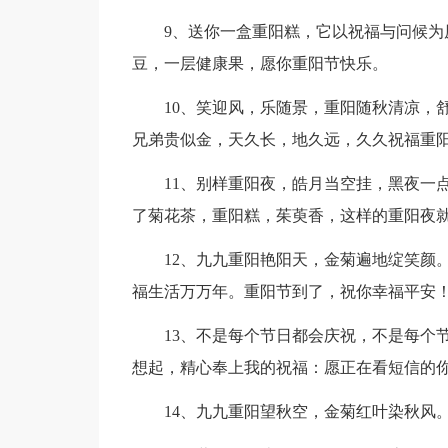
9、送你一盒重阳糕，它以祝福与问候
豆，一层健康果，愿你重阳节快乐。
10、笑迎风，乐随景，重阳随秋清凉，
兄弟贵似金，天久长，地久远，久久祝福重
11、别样重阳夜，皓月当空挂，黑夜一
了菊花茶，重阳糕，茱萸香，这样的重阳夜
12、九九重阳艳阳天，金菊遍地绽笑颜
福生活万万年。重阳节到了，祝你幸福平安
13、不是每个节日都会庆祝，不是每个
想起，精心奉上我的祝福：愿正在看短信的
14、九九重阳望秋空，金菊红叶染秋风