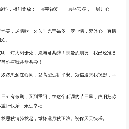
为原料，相间叠放：一层幸福粉，一层平安糖，一层开心
舒怀笑，尽情歌，久久时光幸福多，梦中情，梦外心，真情
阳欢。
点明，灯火阑珊处，愿与君共醉！亲爱的朋友，我已经准备
就等你与我共赏共尝！
。浓浓思念在心间，登高望远祈平安。短信送来我祝愿，幸
！
节日都有假期；又到重阳，在这个低调的节日里，依旧把你
你重阳快乐，永远幸福。
。秋思秋情缘秋起，举杯邀月秋正浓。祝你天天快乐。