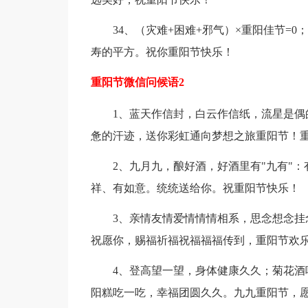
34、（灾难+困难+邪气）×重阳佳节=
寿的平方。祝你重阳节快乐！
重阳节微信问候语2
1、蓝天作信封，白云作信纸，流星是
惫的汗迹，送你彩虹通向梦想之旅重阳节！
2、九月九，酿好酒，好酒里有"九有"
祥、有如意。统统送给你。祝重阳节快乐！
3、亲情友情爱情情情相系，思念想念
祝愿你，赐福祈福祝福福福传到，重阳节欢
4、登高望一望，身体健康久久；菊花
阳糕吃一吃，幸福团圆久久。九九重阳节，