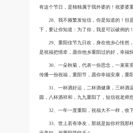
有这个节日，是独独属于我外婆的！祝婆婆
28、我不频繁发短信，你是知道的！但
下，要让你知道：为了你，我是可以破例的
29、重阳佳节九日欢，身在他乡心怅然
是祝福把情牵，愿你他乡重阳过的好，幸福
30、一朵秋菊，代表一份思念，一束茱
传播一份祝福，重阳节，愿你幸福安康，重
31、一杯酒好运，二杯酒健康，三杯酒
圆，八杯酒祥和，九九重阳了，短信祝老师
32、一年一度重阳，祝福大不一样，收
33、世上若有诤友，那就是如你对我那
远美好，祝重阳节快乐！