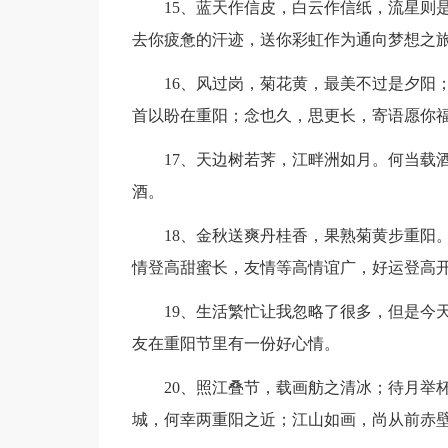
15、蓝天作信皮，白云作信纸，流星则
去你疲惫的汗迹，送你彩虹作为通向梦想之
16、风过岗，菊花黄，最美不过是夕阳
首以盼在重阳；念也久，思更长，寄语愿你
17、天边树若荠，江畔洲如月。何当载
酒。
18、金秋送爽丹桂香，果熟菊黄步重阳
情登高甜蜜长，友情等高情谊广，好运登高
19、生活繁忙让我忽略了很多，但是今
友在重阳节里有一份好心情。
20、照江叠节，载画舫之清冰；待月举
城，何幸两重阳之近；江山如画，尚从前赤