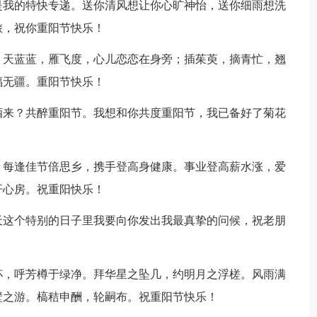
是我的特快专递。送你清风想让你心旷神怡，送你细雨想洗
旅，祝你重阳节快乐！
；天蓝蓝，雁飞度，心儿恋恋在身旁；插茱萸，摘青忙，翘
福无疆。重阳节快乐！
酒来？共醉重阳节。我想和你共度重阳节，我已备好了菊花
。每逢佳节倍思乡，携手登高身健康。事业登高薪水涨，爱
开心房。祝重阳快乐！
天这个特别的日子里我要向你发出我最真挚的问候，祝老朋
杯，呼芳樽于绿净。拜华星之坠几，约明月之浮槎。风雨满
壁之游。槁秸申酬，轮嗣布。祝重阳节快乐！