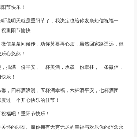
重阳节快乐！
是听说明天就是重阳节了，我决定也给你发条短信祝福一
！祝重阳节愉快！
，微信条条问候传，劝你莫要再心烦，虽然回家路遥远，但
快乐心悠然！
萸，插满一份平安，一杯美酒，承载一份牵挂，一条微信，
阳快乐！
温馨，四杯酒浪漫，五杯酒幸福，六杯酒平安，七杯酒团
您度过一个开心快乐的佳节！
下祝福吧！重阳节快乐！
样关怀的朋友。愿你拥有无穷无尽的幸福与欢乐你的涩念永