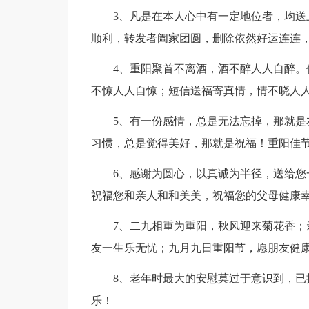
3、凡是在本人心中有一定地位者，均
顺利，转发者阖家团圆，删除依然好运连连
4、重阳聚首不离酒，酒不醉人人自醉
不惊人人自惊；短信送福寄真情，情不晓人
5、有一份感情，总是无法忘掉，那就
习惯，总是觉得美好，那就是祝福！重阳佳
6、感谢为圆心，以真诚为半径，送给
祝福您和亲人和和美美，祝福您的父母健康
7、二九相重为重阳，秋风迎来菊花香
友一生乐无忧；九月九日重阳节，愿朋友健
8、老年时最大的安慰莫过于意识到，
乐！