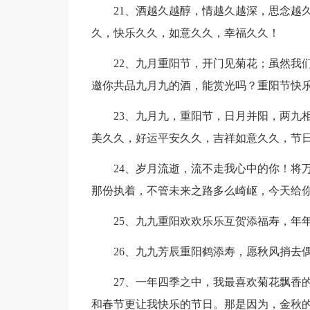
21、酒越久越醇，情越久越深，思念越
久，快乐久久，如意久久，幸福久久！
22、九月重阳节，开门见菊花；虽然我
邀你共品九月九的酒，能赏光吗？重阳节快
23、九月九，重阳节，日月并阳，两九
美久久，好运平安久久，吉祥如意久久，节
24、岁月流逝，流不走我心中的你！将
那份执着，不管未来之路多么崎岖，今天给
25、九九重阳欢欢乐乐互贺添福寿，年
26、九九芳辰重阳鹤添寿，愿秋风捎去
27、一年四季之中，我最喜欢菊花飘香
和春节更让我快乐的节日。那是因为，金秋的重