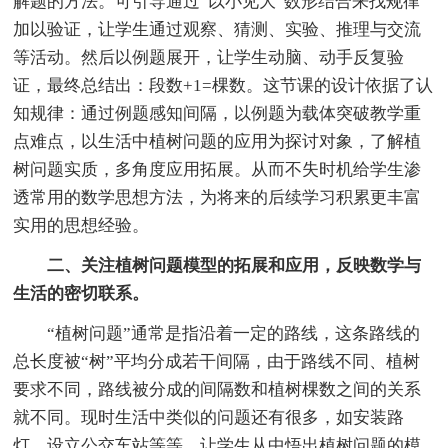
解题的方法。可引导通过“以小见大”数形结合来找规律
加以验证，让学生通过观察、猜测、实验、推理与交流
等活动。然后以例题展开，让学生动脑、动手反复验
证，最终总结出：段数+1=棵数。这节课的设计依据了认
知规律：通过例题感知间隔，以例题为载体突破教学重
点难点，以生活中植树问题的应用为探讨对象，了解植
树问题实质，多角度应用拓展。从而不失时机给学生渗
透常用的数学思想方法，为将来的后续学习积累更丰富
实用的思想经验。
二、关注植树问题模型的拓展和应用，反映数学与
生活的密切联系。
“植树问题”通常是指沿着一定的路线，这条路线的
总长度被“树”平均分成若干间隔，由于路线不同、植树
要求不同，路线被分成的间隔数和植树棵数之间的关系
就不同。现时生活中类似的问题还有很多，如安装路
灯、设立公交车站等等。让学生从中悟出植树问题的模