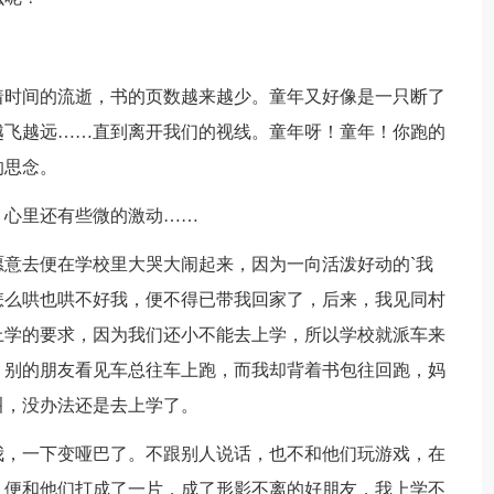
着时间的流逝，书的页数越来越少。童年又好像是一只断了
越飞越远……直到离开我们的视线。童年呀！童年！你跑的
的思念。
，心里还有些微的激动……
意去便在学校里大哭大闹起来，因为一向活泼好动的`我
怎么哄也哄不好我，便不得已带我回家了，后来，我见同村
上学的要求，因为我们还小不能去上学，所以学校就派车来
，别的朋友看见车总往车上跑，而我却背着书包往回跑，妈
叫，没办法还是去上学了。
我，一下变哑巴了。不跟别人说话，也不和他们玩游戏，在
，便和他们打成了一片，成了形影不离的好朋友，我上学不