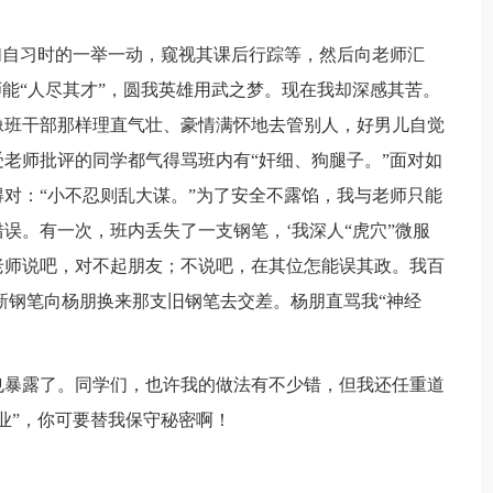
们自习时的一举一动，窥视其课后行踪等，然后向老师汇
师能“人尽其才”，圆我英雄用武之梦。现在我却深感其苦。
像班干部那样理直气壮、豪情满怀地去管别人，好男儿自觉
老师批评的同学都气得骂班内有“奸细、狗腿子。”面对如
对：“小不忍则乱大谋。”为了安全不露馅，我与老师只能
误。有一次，班内丢失了一支钢笔，‘我深人“虎穴”微服
老师说吧，对不起朋友；不说吧，在其位怎能误其政。我百
新钢笔向杨朋换来那支旧钢笔去交差。杨朋直骂我“神经
也暴露了。同学们，也许我的做法有不少错，但我还任重道
业”，你可要替我保守秘密啊！