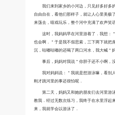
我们来到家乡的小河边，只见好多好多
自由自在，看他们那样子，就让人心里美极
来荡去，嘻戏玩乐，整个河中充满了欢声笑
这时，我妈妈早在河里游着了．我想：
也会啊．＂于是我不假思索，三下两下就把
沉，咕嘟咕嘟的还喝了两口河水，我大喊＂妈
事后，妈妈对我说＂你胆子还不小啊，
我对妈妈说：＂我就是想游泳嘛，看别人
刚才跳河里的事还很怕呢．
第二天，妈妈又和她的朋友们去河里游
教我．经过无数次练习，我终于在水里浮起
来，我就学会以游泳了．