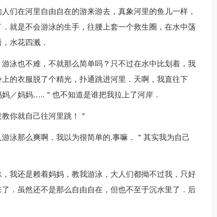
的人们在河里自由自在的游来游去，真象河里的鱼儿一样，
了．就是不会游泳的生手，往腰上套一个救生圈，在水中荡
语，水花四溅．
＂游泳也不难，不就那么简单吗？只不过在水中比划着，我
身上的衣服脱了个精光，扑通跳进河里．天啊，我直往下
妈／妈妈…..＂也不知道是谁把我拉上了河岸．
没教你就自己往河里跳！＂
游泳那么爽啊．我以为很简单的.事嘛．＂其实我为自己
泳，我还是赖着妈妈，教我游泳，大人们都拗不过我，只好
来了．虽然还不是那么自由自在，但也不至于沉水里了．后