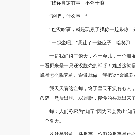
“找你肯定有事，不然干嘛。”
“说吧，什么事。”
“也没啥事，就是玩累了找你一起乘凉，
“一起坐吧。”我让了一些位子。暗笑到
于是我们谈了谈天，不一会儿，一个朋友
一看原来是一只还没脱壳的蝉呀！难道这就
蝉是怎么脱壳的。说做就做，我把这“金蝉养
我天天看这金蝉，终于皇天不负有心人，
条缝，然后出现一双翅膀，慢慢的头就出来
蝉：人们称它为“知了”因为它会发出‘知
一个夏天。
这就是我的一件趣事，你们的趣事是什