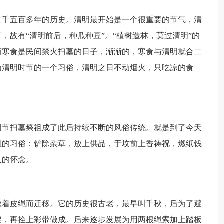
二千五百多年的历史。清明最开始是一个很重要的节气，清
，故有“清明前后，种瓜种豆”。“植树造林，莫过清明”的
而寒食是民间禁火扫墓的日子，渐渐的，寒食与清明就合二
为清明时节的一个习俗，清明之日不动烟火，只吃凉的食
明节扫墓祭祖成了此后持续不断的风俗传统。就是到了今天
祖的习俗：铲除杂草，放上供品，于坟前上香祷祝，燃纸钱
人的怀念。
揪着皮绳而迁移。它的历史很古老，最早叫千秋，后为了避
架，再拴上彩带做成。后来逐步发展为用两根绳索加上踏板