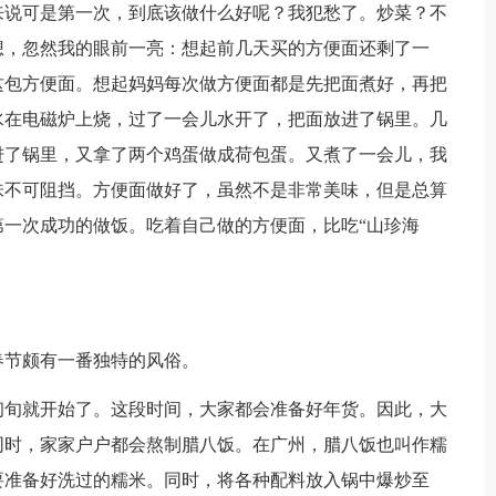
来说可是第一次，到底该做什么好呢？我犯愁了。炒菜？不
想，忽然我的眼前一亮：想起前几天买的方便面还剩了一
这包方便面。想起妈妈每次做方便面都是先把面煮好，再把
水在电磁炉上烧，过了一会儿水开了，把面放进了锅里。几
进了锅里，又拿了两个鸡蛋做成荷包蛋。又煮了一会儿，我
味不可阻挡。方便面做好了，虽然不是非常美味，但是总算
一次成功的做饭。吃着自己做的方便面，比吃“山珍海
春节颇有一番独特的风俗。
初旬就开始了。这段时间，大家都会准备好年货。因此，大
同时，家家户户都会熬制腊八饭。在广州，腊八饭也叫作糯
要准备好洗过的糯米。同时，将各种配料放入锅中爆炒至