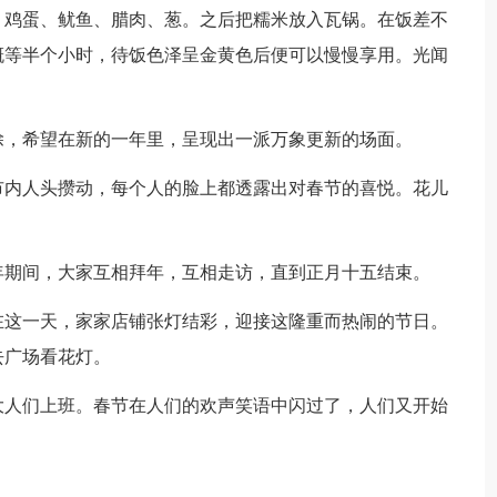
、鸡蛋、鱿鱼、腊肉、葱。之后把糯米放入瓦锅。在饭差不
概等半个小时，待饭色泽呈金黄色后便可以慢慢享用。光闻
除，希望在新的一年里，呈现出一派万象更新的场面。
市内人头攒动，每个人的脸上都透露出对春节的喜悦。花儿
年期间，大家互相拜年，互相走访，直到正月十五结束。
在这一天，家家店铺张灯结彩，迎接这隆重而热闹的节日。
去广场看花灯。
大人们上班。春节在人们的欢声笑语中闪过了，人们又开始