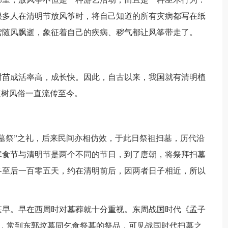
很多人在清明节放风筝时，将自己知道的所有灾病都写在纸
鸢随风飘逝，象征着自己的疾病、秽气都让风筝带走了。
树苗成活率高，成长快。因此，自古以来，我国就有清明植
植树风俗一直流传至今。
墓祭”之礼，后来民间亦相仿效，于此日祭祖扫墓，历代沿
寒食节与清明节是两个不同的节日，到了唐朝，将祭拜扫墓
冬至后一百零五天，约在清明前后，因两者日子相近，所以
甚早。早在西周时对墓葬就十分重视。东周战国时代《孟子
人，常到东郭坟墓同乞食祭墓的祭品，可见战国时代扫墓之