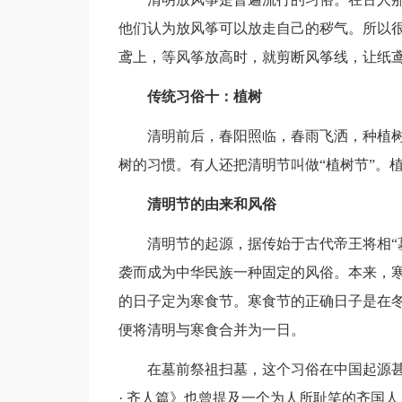
他们认为放风筝可以放走自己的秽气。所以
鸢上，等风筝放高时，就剪断风筝线，让纸
传统习俗十：植树
清明前后，春阳照临，春雨飞洒，种植
树的习惯。有人还把清明节叫做“植树节”。
清明节的由来和风俗
清明节的起源，据传始于古代帝王将相“
袭而成为中华民族一种固定的风俗。本来，
的日子定为寒食节。寒食节的正确日子是在
便将清明与寒食合并为一日。
在墓前祭祖扫墓，这个习俗在中国起源
· 齐人篇》也曾提及一个为人所耻笑的齐国