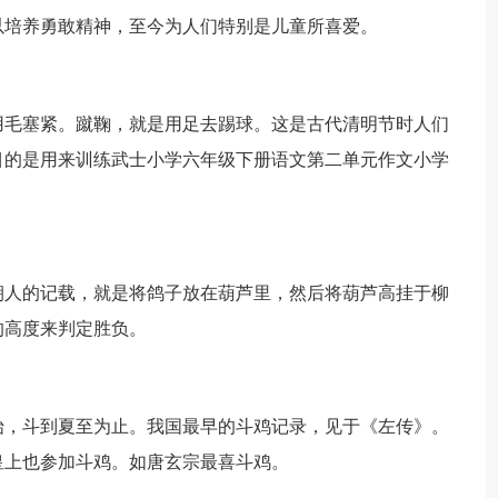
以培养勇敢精神，至今为人们特别是儿童所喜爱。
用毛塞紧。蹴鞠，就是用足去踢球。这是古代清明节时人们
目的是用来训练武士小学六年级下册语文第二单元作文小学
朝人的记载，就是将鸽子放在葫芦里，然后将葫芦高挂于柳
的高度来判定胜负。
始，斗到夏至为止。我国最早的斗鸡记录，见于《左传》。
皇上也参加斗鸡。如唐玄宗最喜斗鸡。