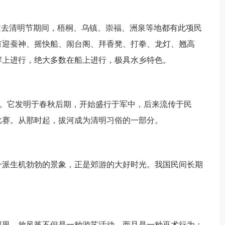
过去清明节期间，梧桐、乌镇、崇福、洲泉等地都有此项民
有迎蚕神、摇快船、闹台阁、拜香凳、打拳、龙灯、翘高
岸上进行，绝大多数在船上进行，极具水乡特色。
”！。它发明于春秋后期，开始盛行于军中，后来流传于民
比赛。从那时起，拔河成为清明习俗的一部分。
一派生机勃勃的景象，正是郊游的大好时光。我国民间长期
那里，放风筝不但是一种游艺活动，而且是一种巫术行为：