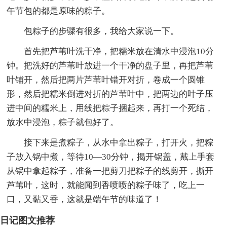
午节包的都是原味的粽子。
包粽子的步骤有很多，我给大家说一下。
首先把芦苇叶洗干净，把糯米放在清水中浸泡10分
钟。把洗好的芦苇叶放进一个干净的盘子里，再把芦苇
叶铺开，然后把两片芦苇叶错开对折，卷成一个圆锥
形，然后把糯米倒进对折的芦苇叶中，把两边的叶子压
进中间的糯米上，用线把粽子捆起来，再打一个死结，
放水中浸泡，粽子就包好了。
接下来是煮粽子，从水中拿出粽子，打开火，把粽
子放入锅中煮，等待10—30分钟，揭开锅盖，戴上手套
从锅中拿起粽子，准备一把剪刀把粽子的线剪开，撕开
芦苇叶，这时，就能闻到香喷喷的粽子味了，吃上一
口，又黏又香，这就是端午节的味道了！
日记图文推荐