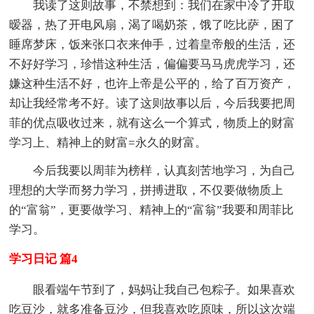
我读了这则故事，不禁想到：我们在家中冷了开取
暧器，热了开电风扇，渴了喝奶茶，饿了吃比萨，困了
睡席梦床，饭来张口衣来伸手，过着皇帝般的生活，还
不好好学习，珍惜这种生活，偏偏要马马虎虎学习，还
嫌这种生活不好，也许上帝是公平的，给了百万资产，
却让我经常考不好。读了这则故事以后，今后我要把周
菲的优点吸收过来，就有这么一个算式，物质上的财富
学习上、精神上的财富=永久的财富。
今后我要以周菲为榜样，认真刻苦地学习，为自己
理想的大学而努力学习，拼搏进取，不仅要做物质上
的“富翁”，更要做学习、精神上的“富翁”我要和周菲比
学习。
学习日记 篇4
眼看端午节到了，妈妈让我自己包粽子。如果喜欢
吃豆沙，就多准备豆沙，但我喜欢吃原味，所以这次端