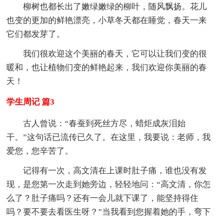
柳树也都长出了嫩绿嫩绿的柳叶，随风飘扬。花儿
也变的更加的鲜艳漂亮，小草冬天都在睡觉，春天一来
它们都发芽了。
我们很欢迎这个美丽的春天，它可以让我们变的很
暖和，也让植物们变的鲜艳起来，我们欢迎你美丽的春
天！
学生周记 篇3
古人曾说：“春蚕到死丝方尽，蜡炬成灰泪始
干。”这句话已流传已久了。在这里，我要说：老师，我
爱您，您辛苦了。
记得有一次，高文清在上课时肚子痛，谁也没有发
现，是您第一次走到她旁边，轻轻地问：“高文清，你怎
么了？肚子痛吗？还有一会儿就下课了，能坚持得住
吗？要不要去看医生呀？”当我看到您握着她的手，弯下