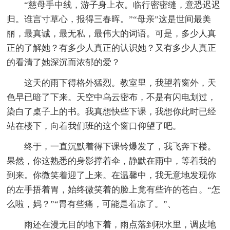
“慈母手中线，游子身上衣。临行密密缝，意恐迟迟
归。谁言寸草心，报得三春晖。”“母亲”这是世间最美
丽，最真诚，最无私，最伟大的词语。可是，多少人真
正的了解她？有多少人真正的认识她？又有多少人真正
的看清了她深沉而浓郁的爱？
这天的雨下得格外猛烈。教室里，我望着窗外，天
色早已暗了下来。天空中乌云密布，不是有闪电划过，
染白了桌子上的书。我真想快些下课，我想你此时已经
站在楼下，向着我们班的这个窗口仰望了吧。
终于，一直沉默着得下课铃爆发了，我飞奔下楼。
果然，你这熟悉的身影撑着伞，静默在雨中，等着我的
到来。你微笑着迎了上来。在温馨中，我无意地发现你
的左手捂着胃，始终微笑着的脸上竟有些许的苍白。“怎
么啦，妈？”“胃有些痛，可能是着凉了。”、
雨还在漫无目的地下着，雨点落到积水里，调皮地