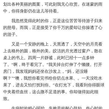
划出各种美丽的图案，可此刻我无心欣赏。在迷蒙的雨
中，你得身影仍在这儿等待着。
我忽然觉得此时的你，正是这位苦苦等待游子归来
的慈母。而我，正是接受了你千万的爱却让你操透了心
的游子。
又是一个安静的晚上，天黑透了，天空中的月亮看
上去格外的圆，格外的美。皎洁的月光透过窗户，散在
桌上的书上。四周一片静谧，此时已经十一点多钟
了。“啊，终于看完了。”我关掉台灯伸了个懒腰。打开
房门，我发现妈妈还坐在沙发上，“妈，还没睡
啊？”“噢，我想你看完书给你切点水果、。一天没吃水
果了，进去又怕打扰到你。”在灯光下，我看到你得眼球
中夹着些血丝，这么微不足道的事。你却做得如此细
致。
生病时的精心呵护，失败是的耐心鼓励，伤心时的