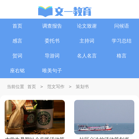
首页
调查报告
论文致谢
问候语
感言
委托书
主持词
学习总结
贺词
导游词
名人名言
格言
座右铭
唯美句子
>
>
当前位置
首页
范文写作
策划书