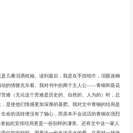
已是几番泪洒枕袖。读到最后，我是在手捏纸巾，泪眼迷糊
涌动的情愫充斥着。我对书中的两个主人公——青铜和葵花
对苦难（无论这个苦难是历史的、自然的、人为的）时，总
土，是使他们情感更加深厚的基肥。我对文中青铜的结局是
，生命的流转便没有了轴心，而原本不会说话的青铜在强烈
作者如此安排结局更是一份别样的凄美。还有文中这一家人
任劳任怨的妈妈。因着这一份血浓于水的爱，在面对一场场