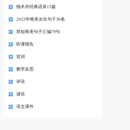
独木舟经典语录15篇
2022年唯美女生句子36条
简短唯美句子汇编79句
听课报告
贺词
教学反思
评语
谜语
语文课件