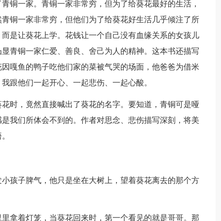
了青铜一家。青铜一家非常穷，但为了给葵花最好的生活，
然青铜一家非常穷，但他们为了给葵花好生活几乎倾注了所
，而是让葵花上学。花钱让一个自己没有血缘关系的女孩儿
凸显青铜一家仁爱、善良、舍己为人的精神。这本书还描写
花因嘎鱼的鸭子吃他们家的菜被气哭的场面，他爸爸为借米
，我跟他们一起开心、一起悲伤、一起心酸。
葵花时，竟然直接喊出了葵花的名字。要知道，青铜可是哑
感是我们所体会不到的。作者对思念、悲伤描写深刻，将美
悟。
发小孩子脾气，他只是坐在大树上，望着葵花离去的那个方
里里拿着灯笼，当葵花回来时，第一个看见的就是哥哥。那