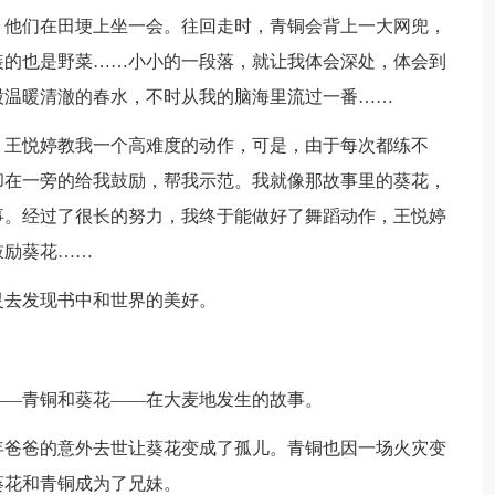
，他们在田埂上坐一会。往回走时，青铜会背上一大网兜，
装的也是野菜……小小的一段落，就让我体会深处，体会到
股温暖清澈的春水，不时从我的脑海里流过一番……
，王悦婷教我一个高难度的动作，可是，由于每次都练不
却在一旁的给我鼓励，帮我示范。我就像那故事里的葵花，
事。经过了很长的努力，我终于能做好了舞蹈动作，王悦婷
鼓励葵花……
灵去发现书中和世界的美好。
——青铜和葵花——在大麦地发生的故事。
年爸爸的意外去世让葵花变成了孤儿。青铜也因一场火灾变
葵花和青铜成为了兄妹。