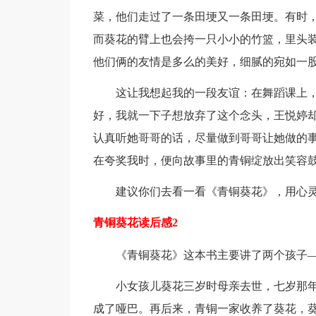
菜，他们走过了一条田埂又一条田埂。有时
而葵花的臂上也会挎一只小小的竹篮，里头
他们俩的友情是多么的美好，细腻的宛如一
这让我想起我的一段友谊：在舞蹈课上
好，我就一下子想放弃了这个念头，王悦婷
认真听她哥哥的话，尽量做到哥哥让她做的
在夸奖我时，便向故事里的青铜绽放出笑容
建议你们去看一看《青铜葵花》，用心
青铜葵花读后感2
《青铜葵花》这本书主要讲了两个孩子
小女孩儿葵花三岁时母亲去世，七岁那
成了哑巴。再后来，青铜一家收养了葵花，