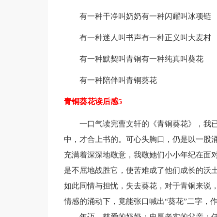
有一种干净叫奶奶有一种闪耀叫冰项链
有一种迷人叫书声有一种正义叫大麦村
有一种默契叫青铜有一种纯真叫葵花
有一种陪伴叫青铜葵花
青铜葵花读后感5
一口气读完曹文轩的《青铜葵花》，我
中，才合上书的。可心头胸口，仍是以一股
充满着深深地敬意，我敬她们小小年纪在面
是不屈地战胜它，使苦难成了他们成长的沃
如此同情与担忧，失去葵花，对于青铜来说
情感的涌动下，竟能张口喊出“葵花”二字，
——年迈、慈爱的奶奶；忠厚老实的父亲；