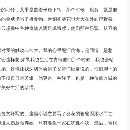
少的可怜，几乎是数着米粒下锅。那个时候，粮食，就是他
己的金戒指当了换食物。青铜和葵花也天天在外面挖野菜。
白云想像中各种食物以满足饥饿感，他们那种乐观、从容的
它对我的触动非常大。我的心里翻江倒海，是同情，是悲
会这样想:如果我也生活在青铜他们那个时候，我也会站
兄弟。这也让我深切体会到了父辈们经常说的，珍惜脚下的
的不仅仅只是苦难，他更是一种经历，也是一种价值连城的
对美好生活的珍惜。
是曹文轩写的。这篇小说主要写了葵花的爸爸因溺水而亡，
却没人愿意领养她，只有嘎鱼一家在犹豫不决。最后，青铜