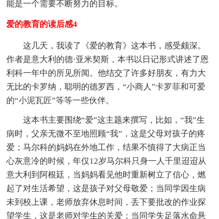
能是一个需要不断努力的目标。
爱的教育的读后感4
这几天，我读了《爱的教育》这本书，感受颇深。
作者是意大利的德·亚米契斯，本书以日记形式讲述了恩
利科一年中的所见所闻。他结交了许多好朋友，有力大
无比的卡罗纳，聪明的德罗西，“小商人”卡罗菲和可爱
的“小泥瓦匠”等等一些伙伴。
这本书主要围绕“爱”这主题来撰写，比如，“我”生
病时，父亲无微不至地照顾“我”，这是父母对孩子的疼
爱；马尔科的妈妈在外地工作，结果不慎得了大病正当
心灰意冷的时候，年仅12岁马尔科只身一人千里迢迢从
意大利到阿根廷，当妈妈看见他时重新树立了信心，燃
起了对生活希望，这是孩子对父母敬爱；当同学因生病
未到校上课，老师放弃休息时间，丢下要批改的作业探
望学生，这是老师对学生的关爱；当同学失足落水命悬