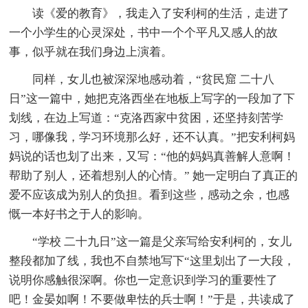
读《爱的教育》，我走入了安利柯的生活，走进了
一个小学生的心灵深处，书中一个个平凡又感人的故
事，似乎就在我们身边上演着。
同样，女儿也被深深地感动着，“贫民窟 二十八
日”这一篇中，她把克洛西坐在地板上写字的一段加了下
划线，在边上写道：“克洛西家中贫困，还坚持刻苦学
习，哪像我，学习环境那么好，还不认真。”把安利柯妈
妈说的话也划了出来，又写：“他的妈妈真善解人意啊！
帮助了别人，还着想别人的心情。” 她一定明白了真正的
爱不应该成为别人的负担。看到这些，感动之余，也感
慨一本好书之于人的影响。
“学校 二十九日”这一篇是父亲写给安利柯的，女儿
整段都加了线，我也不自禁地写下“这里划出了一大段，
说明你感触很深啊。你也一定意识到学习的重要性了
吧！金晏如啊！不要做卑怯的兵士啊！”于是，共读成了