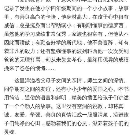
记录了发生在他小学四年级期间的一个小小故事，故事
里，有善良高尚的卡隆，他身材高大，在孩子心中很有
威信，总是挺身而出帮助弱小；有聪明懂事的德罗西，
虽然他的学习成绩非常优秀，家族也很富有，但他从不
因此而骄傲；有勤奋好学的斯代地，他不善言辞，却有
着非凡的毅力；还有坚强懂事的波列科西他一次次受到
爸爸的无理打骂，却从未失去孝心，最终用优异的成绩
挽来了爸爸的懊悔……
这里洋溢着父母子女间的亲情，师生之间的深情、
同学朋友之间的友谊，还有小小少年的爱国之心。本书
用简洁，通俗的语言和鲜明，精美的插图给孩子们讲述
了一个个动人的故事。这里没有空洞的说教，却将真
诚、友爱、坚强、善良的真情汇成一股股清泉，流进孩
子们纯净的心田，感动着我们的心灵，滋养着孩子们的
灵魂。