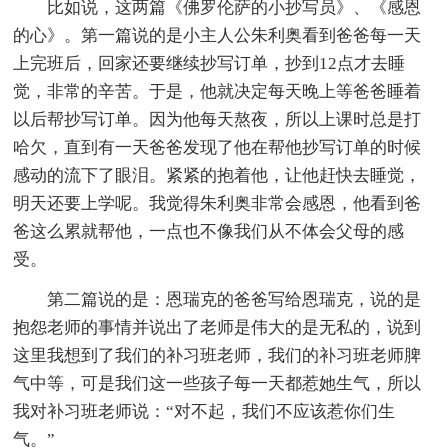
比如说，这两篇《佛罗伦萨的小抄写员》、《感恩
的心》。第一篇说的是小主人公朱利奥看到爸爸每一天
上完班后，回家还要继续抄写订单，抄到12点才去睡
觉，非常的辛苦。于是，他就决定每天晚上等爸爸睡着
以后帮抄写订单。因为他每天熬夜，所以上课时总是打
哈欠，直到有一天爸爸发现了他在帮他抄写订单的时候
感动的流下了眼泪。紧紧的抱着他，让他赶快去睡觉，
明天还要上学呢。我觉得朱利奥非常会感恩，他看到爸
爸这么累就帮他，一点也不像我们从不体会父母的感
受。
第二篇说的是：恩瑞克的爸爸写给恩瑞克，说的是
抱怨老师的事情并说出了老师是伟大的是无私的，说到
这里我想到了我们的补习班老师，我们的补习班老师脾
气中等，可是我们这一些孩子每一天都惹她生气，所以
我对补习班老师说：“对不起，我们不应该惹你们生
气。”