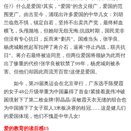
任?》什么是爱国?其实，“爱国”的含义很广，爱国的范
围更广。由古至今，涌现出许多爱国的中华儿女：刘胡
兰临危不惧，镇定自若，坚持不出卖共产党，最终鲜血
横飞，头颅抛地，但她却无怨无悔;抗战时期，国民党非
但没有专心抗日，反而来“剿共”。国难当头，张学良、
杨虎城毅然起军扣押了蒋介石，逼蒋“停止内战，联共抗
日”。蒋介石最终被迫同意，但两位爱国将领缺为此而付
出了惨重的代价!张学良被软禁了99年，杨虎城则被杀
害。但他们却因此而流芳百世!这便是爱国。
如今，第29届奥运会在北京举行，广东选手陈燮霞
的女子48公斤级举重为中国赢得了首金!紧接着庞伟冲破
困境射下了第二枚金牌!郭晶晶/吴敏霞天衣无缝的组合也
为中国摘下了女子双人3米板决赛的桂冠……这是健儿们
的爱国体现，他们不愧是中华儿女!
爱的教育的读后感15