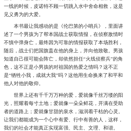
一线的时候，皮诺特不顾一切跳入水中舍命相救，这是
见义勇为的大爱。
本书最让我感动的是《伦巴第的小哨兵》，里面讲
述了一个男孩为了帮本国战士获取情报，在侦察敌情时
不慎中弹身亡，最终因为可靠的情报获取了本场胜利，
随后，战士们把国旗盖在他的身上，并向他致敬。男孩
知道自己很可能会阵亡，却依然担任“火线侦察兵”的角
色，这不正是小男孩的对祖国的热爱之情吗？这不正
是“牺牲小我，成就大我”吗？这他用生命换来了和平和
他人对他的敬仰。
世界上还有千千万万种的爱，爱就像千丝万缕的阳
光，照耀着每寸土地；爱就像一朵朵鲜花，开满在受助
者的道路上；爱就像甘甜的泉水，滋润着干枯的心灵。
让我们都能成为一个心中有爱、行中有善的人，这样，
我们的社会才能真正实现富强、民主、文理、和谐。