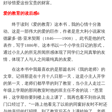
好珍惜爱这份宝贵的财富。
爱的教育的读后感6
终于读到《爱的教育》这本书，我的心情十分激
动。这是一部伟大的爱的巨作，作者是意大利小说家埃
德蒙多·德·亚米契斯（1846——1908）。此书是他的代
表作，写于1886年。这本书以一个小学生日记的形式，
通过小主人的所见所闻所感体现了同学们之间真挚的友
情，体现了人与人之间最纯真的友爱。
在这本书中我最喜欢的是那篇名叫《我的老师》的
文章。记得那是在十月十八日那一天，这是小主人开学
的第一天，老师们都早早的到了教室，当小主人走过二
年级上学期的那间教室时他的班主任不舍的说：“恩里
科，这学期你要到楼上去上课了，我再也看不到你从我
门口经过了。”一路上他看见了以前的同窗好友时不时还
与他亲切的打招呼。到了教室后不久上课铃响了，老师