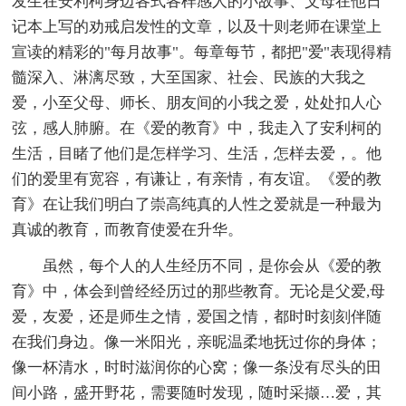
发生在安利柯身边各式各样感人的小故事、父母在他日
记本上写的劝戒启发性的文章，以及十则老师在课堂上
宣读的精彩的"每月故事"。每章每节，都把"爱"表现得精
髓深入、淋漓尽致，大至国家、社会、民族的大我之
爱，小至父母、师长、朋友间的小我之爱，处处扣人心
弦，感人肺腑。在《爱的教育》中，我走入了安利柯的
生活，目睹了他们是怎样学习、生活，怎样去爱，。他
们的爱里有宽容，有谦让，有亲情，有友谊。《爱的教
育》在让我们明白了崇高纯真的人性之爱就是一种最为
真诚的教育，而教育使爱在升华。
虽然，每个人的人生经历不同，是你会从《爱的教
育》中，体会到曾经经历过的那些教育。无论是父爱,母
爱，友爱，还是师生之情，爱国之情，都时时刻刻伴随
在我们身边。像一米阳光，亲昵温柔地抚过你的身体；
像一杯清水，时时滋润你的心窝；像一条没有尽头的田
间小路，盛开野花，需要随时发现，随时采撷…爱，其