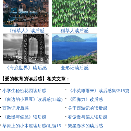
《稻草人》读后感
稻草人读后感
《海底世界》读后感
变形记读后感
【爱的教育的读后感】相关文章：
小学生秘密花园读后感
《小英雄雨来》读后感集锦15篇
《窗边的小豆豆》读后感(15篇)
《回弹力》读后感
西游记读后感
关于西游记的读后感
《傲慢与偏见》读后感
看傲慢与偏见读后感
草原上的小木屋读后感(汇编15
繁星春水的读后感