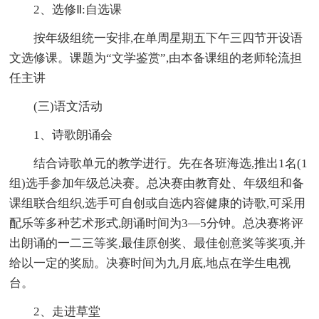
2、选修Ⅱ:自选课
按年级组统一安排,在单周星期五下午三四节开设语
文选修课。课题为“文学鉴赏”,由本备课组的老师轮流担
任主讲
(三)语文活动
1、诗歌朗诵会
结合诗歌单元的教学进行。先在各班海选,推出1名(1
组)选手参加年级总决赛。总决赛由教育处、年级组和备
课组联合组织,选手可自创或自选内容健康的诗歌,可采用
配乐等多种艺术形式,朗诵时间为3—5分钟。总决赛将评
出朗诵的一二三等奖,最佳原创奖、最佳创意奖等奖项,并
给以一定的奖励。决赛时间为九月底,地点在学生电视
台。
2、走进草堂