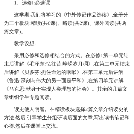
1、选修Ⅰ:必选课
这学期,我们将学习的《中外传记作品选读》,全册分
为三个板块:精读(共6课)、略读(共2课)、课外阅读(共两
篇文章)。
教学设想:
采用必修和选修相结合的方式。在必修1第一单元结
束后讲解《毛泽东:忆往昔,峥嵘岁月稠》,在第二单元结束
后讲解《贝多芬:扼住命运的咽喉》,在第三单元后讲解
《鲁迅:深刻与伟大的另一面是平和》,在第四单元讲解
《马克思:献身于实现人类理想的社会》。其余的几篇文
章组织学生专题阅读。
读史使人明智。在精读板块选择2篇文章介绍读史的
方法,然后,引导学生分组研读后面的文章,写出读书笔记和
心得,然后在课堂上交流。