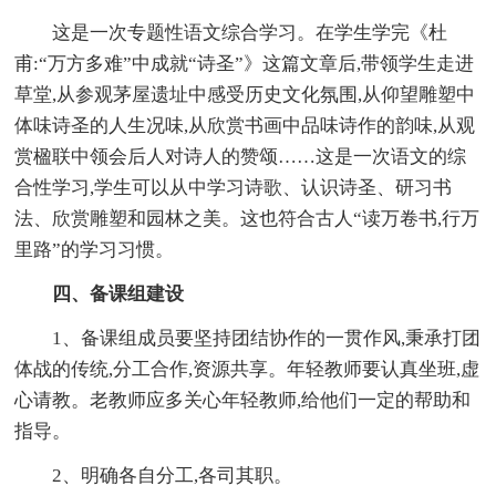
这是一次专题性语文综合学习。在学生学完《杜
甫:“万方多难”中成就“诗圣”》这篇文章后,带领学生走进
草堂,从参观茅屋遗址中感受历史文化氛围,从仰望雕塑中
体味诗圣的人生况味,从欣赏书画中品味诗作的韵味,从观
赏楹联中领会后人对诗人的赞颂……这是一次语文的综
合性学习,学生可以从中学习诗歌、认识诗圣、研习书
法、欣赏雕塑和园林之美。这也符合古人“读万卷书,行万
里路”的学习习惯。
四、备课组建设
1、备课组成员要坚持团结协作的一贯作风,秉承打团
体战的传统,分工合作,资源共享。年轻教师要认真坐班,虚
心请教。老教师应多关心年轻教师,给他们一定的帮助和
指导。
2、明确各自分工,各司其职。