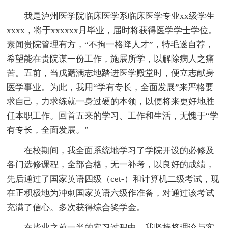
我是泸州医学院临床医学系临床医学专业xx级学生
xxxx，将于xxxxxx月毕业，届时将获得医学学士学位。
素闻贵院管理有方，“不拘一格降人才”，特毛遂自荐，
希望能在贵院谋一份工作，施展所学，以解除病人之痛
苦。五前，当戊躇满志地踏进医学殿堂时，便立志献身
医学事业。为此，我用“学有专长，全面发展”来严格要
求自己，力求练就一身过硬的本领，以便将来更好地胜
任本职工作。回首五来的学习、工作和生活，无愧于“学
有专长，全面发展。”
在校期间，我全面系统地学习了学院开设的必修及
各门选修课程，全部合格，无一补考，以良好的成绩，
先后通过了国家英语四级（cet-）和计算机二级考试，现
在正积极地为冲刺国家英语六级作准备，对通过该考试
充满了信心。多次获得综合奖学金。
在毕业之前一半的实习过程中，我坚持将理论与实